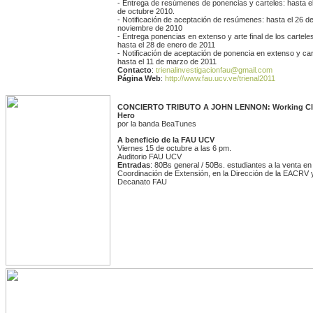
- Entrega de resúmenes de ponencias y carteles: hasta e
de octubre 2010.
- Notificación de aceptación de resúmenes: hasta el 26 d
noviembre de 2010
- Entrega ponencias en extenso y arte final de los cartele
hasta el 28 de enero de 2011
- Notificación de aceptación de ponencia en extenso y car
hasta el 11 de marzo de 2011
Contacto
:
trienalinvestigacionfau@gmail.com
Página Web
:
http://www.fau.ucv.ve/trienal2011
CONCIERTO TRIBUTO A JOHN LENNON: Working Cl
Hero
por la banda BeaTunes
A beneficio de la FAU UCV
Viernes 15 de octubre a las 6 pm.
Auditorio FAU UCV
Entradas
: 80Bs general / 50Bs. estudiantes a la venta en 
Coordinación de Extensión, en la Dirección de la EACRV y
Decanato FAU