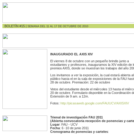
BOLETÍN #15 |
SEMANA DEL 11 AL 17 DE OCTUBRE DE 2010
INAUGURADO EL AXIS XIV
El viernes 8 de octubre con un pequeño brindis junto a
estudiantes y profesores, inauguramos la XIV edición de 
premios AXIS, donde se muestran los trabajos del año 20
Los invitamos a ver la exposición, la cual estará abierta al
público hasta el en la sala de exposiciones de la FAU hast
28 de octubre. Premiación: 22 de octubre
Votos del estudiante desde el miércoles 13 hasta el miérc
20 de octubre. Formulario disponible en la Coordinación d
Extensión de 9 am. a 12m.
Fotos:
http://picasaweb.google.com/FAUUCV/AXISXIV
Trienal de investigación FAU 2011
(Abierta convocatoria recepción de ponencias y carte
Lugar
: FAU - UCV
Fecha
: 6 -10 de junio 2011
Cronograma de ponencias y carteles
: