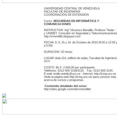
UNIVERSIDAD CENTRAL DE VENEZUELA
FACULTAD DE INGENIERIA
COORDINACIÓN DE EXTENSIÓN
Curso:
SEGURIDAD EN INFORMÁTICA Y
COMUNICACIONES
INSTRUCTOR: Ing° Vincenzo Mendillo, Profesor Titular 
y UNIMET. Consultor en Seguridad y Telecomunicaciones
http://vmendillo.blogspot.com
FECHA:
8, 9, 15 y 16 de Octubre de 2010
(8:00 a 12:00 
a 5:00)
DURACION: 32 horas.
LUGAR: Aula 214, edificio de aulas, Facultad de Ingenierí
UCV.
COSTO: Bs.F. 2.000,00 por participante.
Teléfonos: 0212-605 3138/3132 Fax: 0212-605 3140.
E-mail: emilio.anteliz@ucv.ve Internet: http://it.ing.ucv.ve
Visite la página web http://it.ing.ucv.ve/ para conocer más
acerca de cursos y programas.
Contenido detallado del curso
:
http://sites.google.com/site/vmendillo/