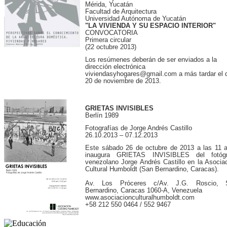
Mérida, Yucatán
Facultad de Arquitectura
Universidad Autónoma de Yucatán
"LA VIVIENDA Y SU ESPACIO INTERIOR"
CONVOCATORIA
Primera circular
(22 octubre 2013)
Los resúmenes deberán de ser enviados a la
dirección electrónica
viviendasyhogares@gmail.com a más tardar el 
20 de noviembre de 2013.
GRIETAS INVISIBLES
Berlín 1989
Fotografías de Jorge Andrés Castillo
26.10.2013 – 07.12.2013
Este sábado 26 de octubre de 2013 a las 11 
inaugura GRIETAS INVISIBLES del fotógr
venezolano Jorge Andrés Castillo en la Asocia
Cultural Humboldt (San Bernardino, Caracas).
Av. Los Próceres c/Av. J.G. Roscio, 
Bernardino, Caracas 1060-A, Venezuela
www.asociacionculturalhumboldt.com
+58 212 550 0464 / 552 9467