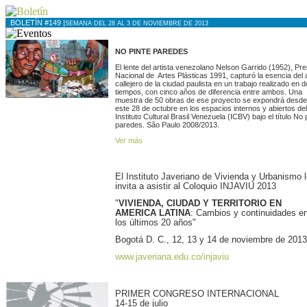
BOLETÍN #149 |
SEMANA DEL 28 AL 3 DE NOVIEMBRE DE 2013
NO PINTE PAREDES
El lente del artista venezolano Nelson Garrido (1952), Pr
Nacional de Artes Plásticas 1991, capturó la esencia del 
callejero de la ciudad paulista en un trabajo realizado en 
tiempos, con cinco años de diferencia entre ambos. Una
muestra de 50 obras de ese proyecto se expondrá desde
este 28 de octubre en los espacios internos y abiertos del
Instituto Cultural Brasil Venezuela (ICBV) bajo el título No 
paredes.
São
Paulo 2008/2013.
Ver más
El Instituto Javeriano de Vivienda y Urbanismo 
invita a asistir al Coloquio INJAVIU 2013
"
VIVIENDA, CIUDAD Y TERRITORIO EN
AMERICA LATINA
: Cambios y continuidades e
los últimos 20 años"
Bogotá D. C., 12, 13 y 14 de noviembre de 2013
www.javeriana.edu.co/injaviu
PRIMER CONGRESO INTERNACIONAL
14-15 de julio