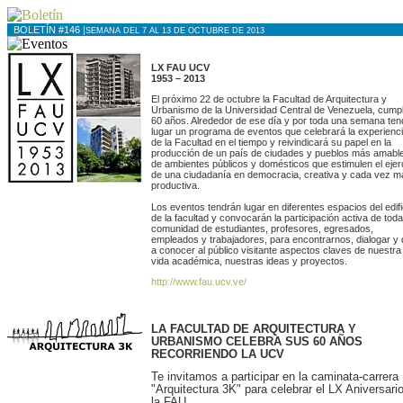
BOLETÍN #146 |
SEMANA DEL 7 AL 13 DE OCTUBRE DE 2013
LX FAU UCV
1953 – 2013
El próximo 22 de octubre la Facultad de Arquitectura y
Urbanismo de la Universidad Central de Venezuela, cumpl
60 años. Alrededor de ese día y por toda una semana ten
lugar un programa de eventos que celebrará la experienc
de la Facultad en el tiempo y reivindicará su papel en la
producción de un país de ciudades y pueblos más amabl
de ambientes públicos y domésticos que estimulen el ejer
de una ciudadanía en democracia, creativa y cada vez m
productiva.
Los eventos tendrán lugar en diferentes espacios del edifi
de la facultad y convocarán la participación activa de toda
comunidad de estudiantes, profesores, egresados,
empleados y trabajadores, para encontrarnos, dialogar y 
a conocer al público visitante aspectos claves de nuestra
vida académica, nuestras ideas y proyectos.
http://www.fau.ucv.ve/
LA FACULTAD DE ARQUITECTURA Y
URBANISMO CELEBRA SUS 60 AÑOS
RECORRIENDO LA UCV
Te invitamos a participar en la caminata-carrera
"Arquitectura 3K" para celebrar el LX Aniversari
la FAU.