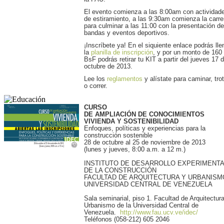
El evento comienza a las 8:00am con actividad
de estiramiento, a las 9:30am comienza la carre
para culminar a las 11:00 con la presentación de
bandas y eventos deportivos.
¡Inscríbete ya! En el siquiente enlace podrás lle
la
planilla de inscripción
, y por un monto de 160
BsF podrás retirar tu KIT a partir del jueves 17 
octubre de 2013.
Lee los
reglamentos
y alístate para caminar, trot
o correr.
CURSO
DE AMPLIACIÓN DE CONOCIMIENTOS
VIVIENDA Y SOSTENIBILIDAD
Enfoques, políticas y experiencias para la
construcción sostenible
28 de octubre al 25 de noviembre de 2013
(lunes y jueves, 8:00 a.m. a 12 m.)
INSTITUTO DE DESARROLLO EXPERIMENTA
DE LA CONSTRUCCIÓN
FACULTAD DE ARQUITECTURA Y URBANISM
UNIVERSIDAD CENTRAL DE VENEZUELA
Sala seminarial, piso 1. Facultad de Arquitectur
Urbanismo de la Universidad Central de
Venezuela.
http://www.fau.ucv.ve/idec/
Teléfonos (058-212) 605 2046