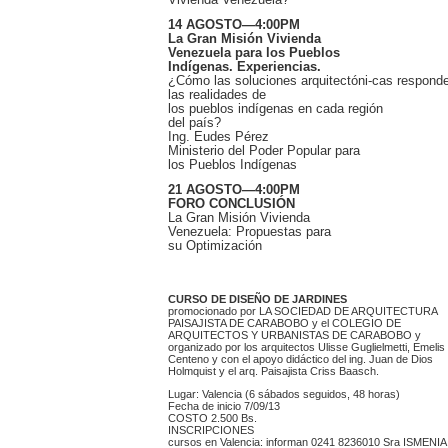
Vivienda Venezuela?
14 AGOSTO—4:00PM
La Gran Misión Vivienda
Venezuela para los Pueblos
Indígenas. Experiencias.
¿Cómo las soluciones arquitectóni-cas respond
las realidades de
los pueblos indígenas en cada región
del país?
Ing. Eudes Pérez
Ministerio del Poder Popular para
los Pueblos Indígenas
21 AGOSTO—4:00PM
FORO CONCLUSIÓN
La Gran Misión Vivienda
Venezuela: Propuestas para
su Optimización
CURSO DE DISEÑO DE JARDINES
promocionado por LA SOCIEDAD DE ARQUITECTURA
PAISAJISTA DE CARABOBO y el COLEGIO DE
ARQUITECTOS Y URBANISTAS DE CARABOBO y
organizado por los arquitectos Ulisse Guglielmetti, Emelis
Centeno y con el apoyo didáctico del ing. Juan de Dios
Holmquist y el arq. Paisajista Criss Baasch.
Lugar: Valencia (6 sábados seguidos, 48 horas)
Fecha de inicio 7/09/13
COSTO 2.500 Bs.
INSCRIPCIONES
cursos en Valencia: informan 0241 8236010 Sra ISMENIA