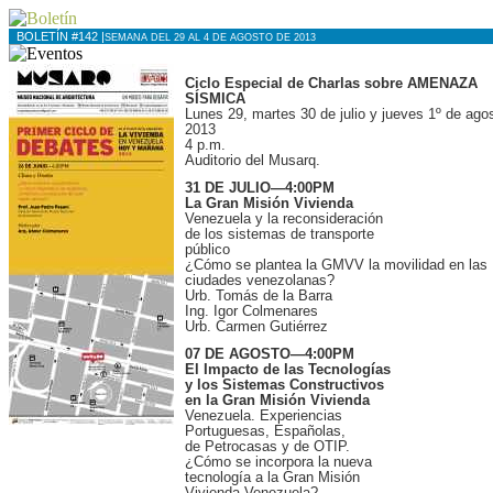
BOLETÍN #142 |
SEMANA DEL 29 AL 4 DE AGOSTO DE 2013
Ciclo Especial de Charlas sobre AMENAZA
SÍSMICA
Lunes 29, martes 30 de julio y jueves 1º de ago
2013
4 p.m.
Auditorio del Musarq.
31 DE JULIO—4:00PM
La Gran Misión Vivienda
Venezuela y la reconsideración
de los sistemas de transporte
público
¿Cómo se plantea la GMVV la movilidad en las
ciudades venezolanas?
Urb. Tomás de la Barra
Ing. Igor Colmenares
Urb. Carmen Gutiérrez
07 DE AGOSTO—4:00PM
El Impacto de las Tecnologías
y los Sistemas Constructivos
en la Gran Misión Vivienda
Venezuela. Experiencias
Portuguesas, Españolas,
de Petrocasas y de OTIP.
¿Cómo se incorpora la nueva
tecnología a la Gran Misión