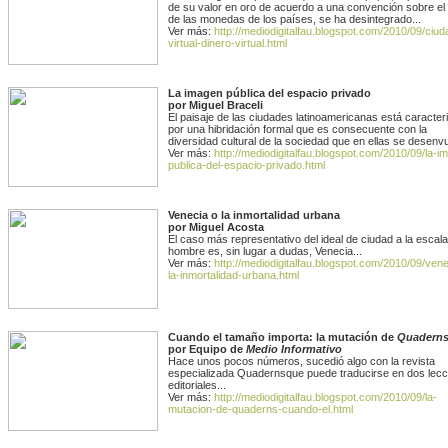
de su valor en oro de acuerdo a una convención sobre el 
de las monedas de los países, se ha desintegrado...
Ver más:
http://mediodigitalfau.blogspot.com/2010/09/ciud
virtual-dinero-virtual.html
La imagen pública del espacio privado
por Miguel Braceli
El paisaje de las ciudades latinoamericanas está caracter
por una hibridación formal que es consecuente con la
diversidad cultural de la sociedad que en ellas se desenv
Ver más:
http://mediodigitalfau.blogspot.com/2010/09/la-i
publica-del-espacio-privado.html
Venecia o la inmortalidad urbana
por Miguel Acosta
El caso más representativo del ideal de ciudad a la escala
hombre es, sin lugar a dudas, Venecia...
Ver más:
http://mediodigitalfau.blogspot.com/2010/09/vene
la-inmortalidad-urbana.html
Cuando el tamaño importa: la mutación de
Quadern
por Equipo de
Medio Informativo
Hace unos pocos números, sucedió algo con la revista
especializada Quadernsque puede traducirse en dos lec
editoriales...
Ver más:
http://mediodigitalfau.blogspot.com/2010/09/la-
mutacion-de-quaderns-cuando-el.html