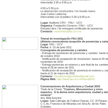
Intermedio 3:30 a 4:00 p.m.
4:00 a 5:30 p.m.
La abstracción constructiva / Un mundo nuevo.
Juan Carlos Ledezma
Intercambio con el público 5:30 a 6:00 p.m.
Lugar
: Auditorio CRV – FAU – UCV
Organiza
: Fundación Cisneros / FAU – UCV
Entrada Libre / Se entregará certificado de asistencia
Contacto
:
cextension@fau.ucv.ve
Trienal de investigación FAU 2011
(Abierta convocatoria recepción de ponencias y carte
Lugar
: FAU - UCV
Fecha
: 6 -10 de junio 2011
Cronograma de ponencias y carteles
:
- Entrega de resúmenes de ponencias y carteles: hasta e
de octubre 2010.
- Notificación de aceptación de resúmenes: hasta el 26 d
noviembre de 2010
- Entrega ponencias en extenso y arte final de los cartele
hasta el 28 de enero de 2011
- Notificación de aceptación de ponencia en extenso y car
hasta el 11 de marzo de 2011
Contacto
:
trienalinvestigacionfau@gmail.com
Página Web
:
http://www.fau.ucv.ve/trienal2011
Conversaciones de Arquitectura y Ciudad 2010
Título de la Charla:
"Casinos, Monumentos y otros
espacios. A la deriva entre arquitectura, ciudad y ob
reciente"
Arq. Béla Kunckel
Lugar:
Sala Cabrujas de Cultura Chacao, CC. El Parque, 
C-1, Av. Francisco de Miranda con 3era Av. de los Palos
Grandes.