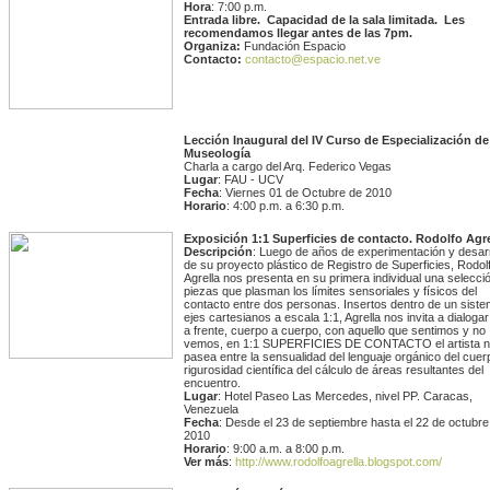
Hora
: 7:00 p.m.
Entrada libre. Capacidad de la sala limitada. Les
recomendamos
llegar antes de las 7pm.
Organiza:
Fundación Espacio
Contacto:
contacto@espacio.net.ve
Lección Inaugural del IV Curso de Especialización de
Museología
Charla a cargo del Arq. Federico Vegas
Lugar
: FAU - UCV
Fecha
: Viernes 01 de Octubre de 2010
Horario
: 4:00 p.m. a 6:30 p.m.
Exposición 1:1 Superficies de contacto. Rodolfo Agre
Descripción
: Luego de años de experimentación y desarr
de su proyecto plástico de Registro de Superficies, Rodol
Agrella nos presenta en su primera individual una selecci
piezas que plasman los límites sensoriales y físicos del
contacto entre dos personas. Insertos dentro de un sist
ejes cartesianos a escala 1:1, Agrella nos invita a dialogar
a frente, cuerpo a cuerpo, con aquello que sentimos y no
vemos, en 1:1 SUPERFICIES DE CONTACTO el artista 
pasea entre la sensualidad del lenguaje orgánico del cuer
rigurosidad científica del cálculo de áreas resultantes del
encuentro.
Lugar
: Hotel Paseo Las Mercedes, nivel PP. Caracas,
Venezuela
Fecha
: Desde el 23 de septiembre hasta el 22 de octubre
2010
Horario
: 9:00 a.m. a 8:00 p.m.
Ver más
:
http://www.rodolfoagrella.blogspot.com/