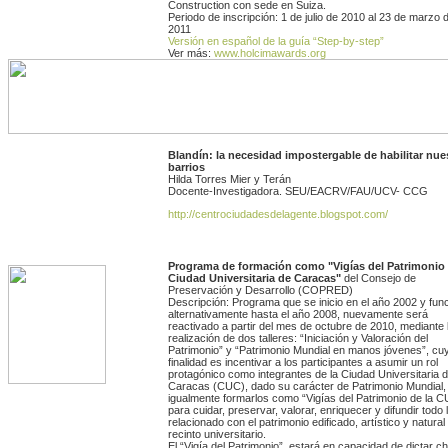
Construction con sede en Suiza.
Periodo de inscripción: 1 de julio de 2010 al 23 de marzo 
2011
Versión en español de la guía
“Step-by-step”
Ver más:
www.holcimawards.org
Blandín: la necesidad impostergable de habilitar nue
barrios
Hilda Torres Mier y Terán
Docente-Investigadora. SEU/EACRV/FAU/UCV- CCG
http://centrociudadesdelagente.blogspot.com/
Programa de formación como "Vigías del Patrimonio 
Ciudad Universitaria de Caracas"
del Consejo de
Preservación y Desarrollo (COPRED)
Descripción: Programa que se inicio en el año 2002 y fun
alternativamente hasta el año 2008, nuevamente será
reactivado a partir del mes de octubre de 2010, mediante 
realización de dos talleres: “Iniciación y Valoración del
Patrimonio” y “Patrimonio Mundial en manos jóvenes”, cu
finalidad es incentivar a los participantes a asumir un rol
protagónico como integrantes de la Ciudad Universitaria 
Caracas (CUC), dado su carácter de Patrimonio Mundial,
igualmente formarlos como “Vigías del Patrimonio de la C
para cuidar, preservar, valorar, enriquecer y difundir todo 
relacionado con el patrimonio edificado, artístico y natural
recinto universitario.
El “Vigía del Patrimonio”, estará en capacidad de dictar ch