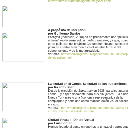
http://centrociudadesdelagente.blogspot.com/
A propósito de Inception
por Guillermo Barrios
El origen
[
Inception
, 2010] no es propiamente una “películ
urbana” —o lo sería sólo a
medio camino
—, ya que, como
otras películas del británico Christopher Noland, se intere
posa en cambio firmemente en el inefable terreno del
subconsciente y de la metarrealidad...
Ver más:
http://mediodigitalfau.blogspot.com/2010/09/prop
de-inception.html
La ciudad en el Cómic, la ciudad de los superhéroes
por Ricardo Sanz
Desde la creación de
Superman
en 1938, para los autore
cómic —y específicamente para sus dibujantes— la ciud
Nueva York prestó una fisonomía representativa de la
complejidad y densidad como manifestación visual del cr
el caos...
Ver más:
http://mediodigitalfau.blogspot.com/2010/09/la-c
en-el-comic-la-ciudad-de-los.html
Ciudad Virtual :: Dinero Virtual
por Luis Fornez
Hemos llegado al punto en que hasta un papel, represent