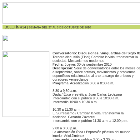
BOLETÍN #14 |
SEMANA DEL 27 AL 3 DE OCTUBRE DE 2010
Conversatorio: Discusiones, Vanguardias del Siglo X
Tercera discusión (Final)
Cambiar la vida, transformar la
sociedad. Mesianismos modernos
Fecha:
Jueves 30 de septiembre 2010
Descripción
: Serie de conversatorios entre los meses de 
a septiembre, sobre artistas, movimientos y problemas
específicos relacionados al arte, a cargo de críticos y
curadores venezolanos.
Programa
: Acreditación 8:00 a 8:30 a.m.
8:30 a 9:30 a.m.
Dada / Ética y estética. Juan Carlos Ledezma
Intercambio con el público 9:30 a 10:00 a.m.
Intermedio 10:00 a 10:30 a.m.
10:30 a 11:30 a.m.
El Surrealismo / Cambiar la vida, transformar la
sociedad. Gerardo Zavarce
Intercambio con el público 11:30 a.m. a 12:00 p.m.
2:00 a 3:00 p.m.
La abstracción lírica / Expresión plástica del mundo
interior. Ariel Jiménez
Intercambio con el público 3:00 a 3:30 p.m.