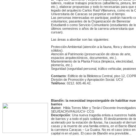
talleres, realizar trabajos prácticos (albañilería, pintura, li
etc.), elaborar propuestas y todo lo necesarias para que e
legado del arquitecto Carlos Raúl Villanueva, como es la 
Universitaria de Caracas se perpetúe en el tiempo.
Las personas interesadas en participar, podrán hacerlo 
voluntarios; pasantes de la Organización de Bienestar
Estudiantil o como Servicio Comunitario (estudiantes de l
últimos semestres o años de la carrera universitaria que
cursan).
Las áreas a abordar son las siguientes:
Protección Ambiental (atención a la fauna, flora y desech
sólidos).
Atención al Patrimonio (preservación de obras de arte,
espacios arquitectónicos, documentos, etc.).
Mantenimiento de la Planta Física (limpieza, electricidad,
plomería, etc.).
Seguridad (seguridad personal, tráfico vehicular, peatones
Contacto
: Edificio de la Biblioteca Central, piso 12, CO
División de Promoción y Apropiación Social. UCV
Teléfono
: 0212. 605.46.42.
Blandín: la necesidad impostergable de habilitar nue
barrios
Autor:
Hilda Torres Mier y Terán
/
Docente-Investigador
SEU/EACRV/FAU/UCV- CCG
Descripción
: Una nueva tragedia enluta a nuestros habit
de barrios y a todo el país solidario. El deslizamiento de ti
acelerado por la estación de lluvias, ha causado el derru
casas y la muerte de una familia entera, en el Barrio Blan
la carretera Caracas – La Guaira. No es el caso único en 
capital ni en el país. El caso de Blandín era previsible...