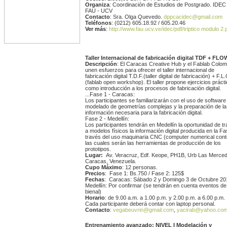
Organiza
: Coordinación de Estudios de Postgrado. IDEC
FAU - UCV
Contacto
: Sra. Olga Quevedo.
dppcacidec@gmail.com
Teléfonos
: (0212) 605.18.92 / 605.20.46
Ver más
:
http://www.fau.ucv.ve/idec/pdf/triptico modulo 2.
Taller Internacional de fabricación digital TDF + FLO
Descripción
: El Caracas Creative Hub y el Fablab Colom
unen esfuerzos para ofrecer el taller internacional de
fabricación digital T.D.F.(taller digital de fabricación) + F.
(fablab open workshop). El taller propone ejercicios práct
como introducción a los procesos de fabricación digital.
...Fase 1 - Caracas:
Los participantes se familiarizarán con el uso de software
modelado de geometrías complejas y la preparación de la
información necesaria para la fabricación digital.
Fase 2 - Medellín:
Los participantes tendrán en Medellín la oportunidad de tr
a modelos físicos la información digital producida en la Fa
través del uso maquinaria CNC (computer numerical contr
las cuales serán las herramientas de producción de los
prototipos.
Lugar:
Av. Veracruz, Edf. Keope, PH1B, Urb Las Merce
Caracas, Venezuela.
Cupo Máximo
: 12 personas.
Precios
: Fase 1: Bs.750 / Fase 2: 125$
Fechas
: Caracas: Sábado 2 y Domingo 3 de Octubre 20
Medellín: Por confirmar (se tendrán en cuenta eventos de
bienal)
Horario
: de 9.00 a.m. a 1.00 p.m. y 2.00 p.m. a 6.00 p.m.
Cada participante deberá contar con laptop personal.
Contacto
:
vegabeuvrin@gmail.com
,
yacirab@yahoo.co
Entrenamiento avanzado: NIVEL I Modelación y