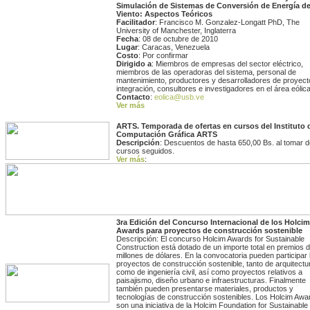
Simulación de Sistemas de Conversión de Energía de
Viento: Aspectos Teóricos
Facilitador
: Francisco M. Gonzalez-Longatt PhD, The
University of Manchester, Inglaterra
Fecha
: 08 de octubre de 2010
Lugar
: Caracas, Venezuela
Costo
: Por confirmar
Dirigido a
: Miembros de empresas del sector eléctrico,
miembros de las operadoras del sistema, personal de
mantenimiento, productores y desarrolladores de proyect
integración, consultores e investigadores en el área eólica
Contacto
:
eolica@usb.ve
Ver más
ARTS. Temporada de ofertas en cursos del Instituto 
Computación Gráfica ARTS
Descripción
: Descuentos de hasta 650,00 Bs. al tomar 
cursos seguidos.
Ver más
:
3ra Edición del Concurso Internacional de los Holcim
Awards para proyectos de construcción sostenible
Descripción: El concurso
Holcim Awards for Sustainable
Construction está dotado de un importe total en premios 
millones de dólares. En la convocatoria pueden participar 
proyectos de construcción sostenible, tanto de arquitectu
como de ingeniería civil, así como proyectos relativos a
paisajismo, diseño urbano e infraestructuras. Finalmente
también pueden presentarse materiales, productos y
tecnologías de construcción sostenibles. Los Holcim Awa
son una iniciativa de la Holcim Foundation for Sustainable