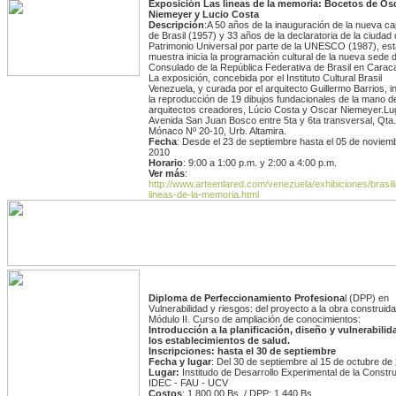
Exposición Las líneas de la memoria: Bocetos de Os
Niemeyer y Lucio Costa
Descripción
:A 50 años de la inauguración de la nueva cap
de Brasil (1957) y 33 años de la declaratoria de la ciuda
Patrimonio Universal por parte de la UNESCO (1987), est
muestra inicia la programación cultural de la nueva sede d
Consulado de la República Federativa de Brasil en Carac
La exposición, concebida por el Instituto Cultural Brasil
Venezuela, y curada por el arquitecto Guillermo Barrios, i
la reproducción de 19 dibujos fundacionales de la mano d
arquitectos creadores, Lúcio Costa y Oscar Niemeyer.Lu
Avenida San Juan Bosco entre 5ta y 6ta transversal, Qta.
Mónaco Nº 20-10, Urb. Altamira.
Fecha
: Desde el 23 de septiembre hasta el 05 de noviem
2010
Horario
: 9:00 a 1:00 p.m. y 2:00 a 4:00 p.m.
Ver más
:
http://www.arteenlared.com/venezuela/exhibiciones/brasili
lineas-de-la-memoria.html
Diploma de Perfeccionamiento Profesiona
l (DPP) en
Vulnerabilidad y riesgos: del proyecto a la obra construida
Módulo II. Curso de ampliación de conocimientos:
Introducción a la planificación, diseño y vulnerabilid
los establecimientos de salud.
Inscripciones: hasta el 30 de septiembre
Fecha y lugar
: Del 30 de septiembre al 15 de octubre de
Lugar:
Institudo de Desarrollo Experimental de la Constr
IDEC - FAU - UCV
Costos
: 1.800,00 Bs. / DPP: 1.440 Bs.