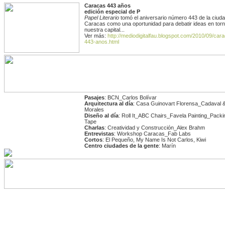
Caracas 443 años
edición especial de P
Papel Literario
tomó el aniversario número 443 de la ciud
Caracas como una oportunidad para debatir ideas en torn
nuestra capital...
Ver más:
http://mediodigitalfau.blogspot.com/2010/09/car
443-anos.html
Pasajes
: BCN_Carlos Bolívar
Arquitectura al día
: Casa Guinovart Florensa_Cadaval &
Morales
Diseño al día
: Roll It_ABC Chairs_Favela Painting_Packi
Tape
Charlas
: Creatividad y Construcción_Alex Brahm
Entrevistas
: Workshop Caracas_Fab Labs
Cortos
: El Pequeño, My Name Is Not Carlos, Kiwi
Centro ciudades de la gente
: Marín