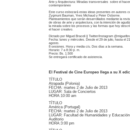
Arte y Arquitectura: Miradas transversales sobre el hace
contemporáneo
Este curso esbozará estas ideas presentes en autores 
Zygmunt Bauman, Yves Michaud y Peter Osborne.
Planteamientos que serán desarrollados mediante la revis
de obras de arte y arquitectura, con la intención de agudi
la mirada sobre los procesos y las formas que hoy descr
el hacer creativo.
Dictado por Miguel Braceli || Twitter/Instagram @miguelbra
Fecha: lunes y miércoles. Desde el 29 de julio, hasta el 2
agosto.
8 sesiones. Hora y media c/u. Dos días a la semana.
Horario: 7 a 8:30 p. m.
Precio: Bs. 1.500
Se entregará certificado de asistencia.
El Festival de Cine Europeo llega a su X edi
TÍTULO
Atrapada (Polonia)
FECHA: martes 2 de Julio de 2013
LUGAR: Sala de Conciertos
HORA:10:00 am
TÍTULO
América (Portugal)
FECHA: martes 2 de Julio de 2013
LUGAR: Facultad de Humanidades y Educación
Auditorio
HORA:3:00 pm