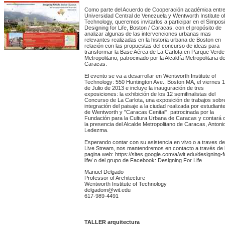
Como parte del Acuerdo de Cooperación académica entre
Universidad Central de Venezuela y Wentworth Institute o
Technology, queremos invitarlos a participar en el Simpos
Designing for Life, Boston / Caracas, con el propósito de
analizar algunas de las intervenciones urbanas mas
relevantes realizadas en la historia urbana de Boston en
relación con las propuestas del concurso de ideas para
transformar la Base Aérea de La Carlota en Parque Verde
Metropolitano, patrocinado por la Alcaldía Metropolitana d
Caracas.
El evento se va a desarrollar en Wentworth Institute of
Technology: 550 Huntington Ave., Boston MA, el viernes 
de Julio de 2013 e incluye la inauguración de tres
exposiciones: la exhibición de los 12 semifinalistas del
Concurso de La Carlota, una exposición de trabajos sobr
integración del paisaje a la ciudad realizada por estudiant
de Wentworth y "Caracas Cenital", patrocinada por la
Fundación para la Cultura Urbana de Caracas y contará 
la presencia del Alcalde Metropolitano de Caracas, Antoni
Ledezma.
Esperando contar con su asistencia en vivo o a traves de
Live Stream, nos mantendremos en contacto a través de 
pagina web: https://sites.google.com/a/wit.edu/designing-f
life/ o del grupo de Facebook: Designing For Life
Manuel Delgado
Professor of Architecture
Wentworth Institute of Technology
delgadom@wit.edu
617-989-4491
TALLER arquitectura