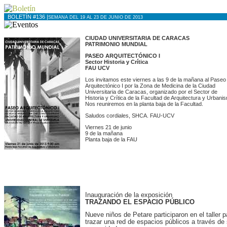
BOLETÍN #136 |
SEMANA DEL 19 AL 23 DE JUNIO DE 2013
CIUDAD UNIVERSITARIA DE CARACAS
PATRIMONIO MUNDIAL
PASEO ARQUITECTÓNICO I
Sector Historia y Crítica
FAU UCV
Los invitamos este viernes a las 9 de la mañana al Paseo
Arquitectónico I por la Zona de Medicina de la Ciudad
Universitaria de Caracas, organizado por el Sector de
Historia y Crítica de la Facultad de Arquitectura y Urbani
Nos reuniremos en la planta baja de la Facultad.
Saludos cordiales, SHCA. FAU-UCV
Viernes 21 de junio
9 de la mañana
Planta baja de la FAU
Inauguración de la exposición
TRAZANDO EL ESPACIO PÚBLICO
Nueve niños de Petare participaron en el taller p
trazar una red de espacios públicos a través de