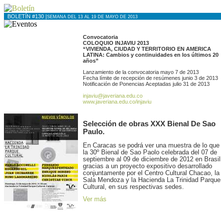
BOLETÍN #130 |
SEMANA DEL 13 AL 19 DE MAYO DE 2013
Convocatoria
COLOQUIO INJAVIU 2013
“VIVIENDA, CIUDAD Y TERRITORIO EN AMERICA
LATINA: Cambios y continuidades en l
os últimos 20
años”
Lanzamiento de la convocatoria mayo 7 de 2013
Fecha límite de recepción de resúmenes junio 3 de 2013
Notificación de Ponencias Aceptadas julio 31 de 2013
injaviu@javeriana.edu.co
www.javeriana.edu.co/injaviu
Selección de obras XXX Bienal De Sao
Paulo.
En Caracas se podrá ver una muestra de lo que
la 30º Bienal de Sao Paolo celebrada del 07 de
septiembre al 09 de diciembre de 2012 en Brasil
gracias a un proyecto expositivo desarrollado
conjuntamente por el Centro Cultural Chacao, la
Sala Mendoza y la Hacienda La Trinidad Parque
Cultural, en sus respectivas sedes.
Ver más