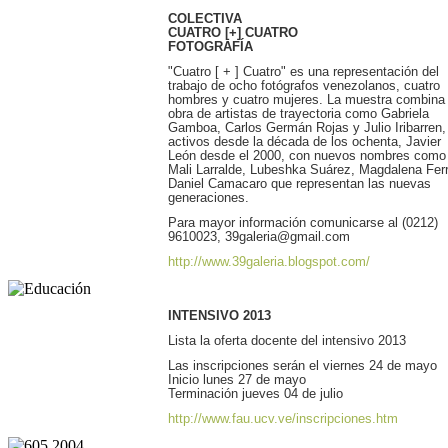
COLECTIVA
CUATRO [+] CUATRO
FOTOGRAFÍA
"Cuatro [ + ] Cuatro" es una representación del
trabajo de ocho fotógrafos venezolanos, cuatro
hombres y cuatro mujeres. La muestra combina 
obra de artistas de trayectoria como Gabriela
Gamboa, Carlos Germán Rojas y Julio Iribarren,
activos desde la década de los ochenta, Javier
León desde el 2000, con nuevos nombres como
Mali Larralde, Lubeshka Suárez, Magdalena Fer
Daniel Camacaro que representan las nuevas
generaciones.
Para mayor información comunicarse al (0212)
9610023, 39galeria@gmail.com
http://www.39galeria.blogspot.com/
INTENSIVO 2013
Lista la oferta docente del intensivo 2013
Las inscripciones serán el viernes 24 de mayo
Inicio lunes 27 de mayo
Terminación jueves 04 de julio
http://www.fau.ucv.ve/inscripciones.htm