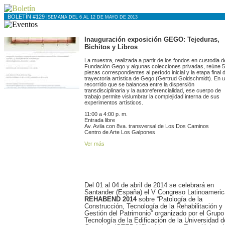
BOLETÍN #129 |
SEMANA DEL 6 AL 12 DE MAYO DE 2013
Inauguración exposición GEGO: Tejeduras,
Bichitos y Libros
La muestra, realizada a partir de los fondos en custodia d
Fundación Gego y algunas colecciones privadas, reúne 
piezas correspondientes al período inicial y la etapa final d
trayectoria artística de Gego (Gertrud Goldschmidt). En 
recorrido que se balancea entre la dispersión
transdisciplinaria y la autoreferencialidad, ese cuerpo de
trabajo permite vislumbrar la complejidad interna de sus
experimentos artísticos.
11:00 a 4:00 p. m.
Entrada libre
Av. Avila con 8va. transversal de Los Dos Caminos
Centro de Arte Los Galpones
Ver más
Del 01 al 04 de abril de 2014 se celebrará en
Santander (España) el V Congreso Latinoameri
REHABEND 2014
sobre “Patología de la
Construcción, Tecnología de la Rehabilitación y
Gestión del Patrimonio” organizado por el Grupo
Tecnología de la Edificación de la Universidad d