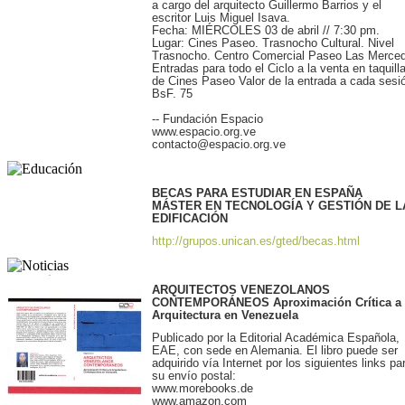
a cargo del arquitecto Guillermo Barrios y el
escritor Luis Miguel Isava.
Fecha: MIÉRCOLES 03 de abril // 7:30 pm.
Lugar: Cines Paseo. Trasnocho Cultural. Nivel
Trasnocho. Centro Comercial Paseo Las Merce
Entradas para todo el Ciclo a la venta en taquill
de Cines Paseo Valor de la entrada a cada sesi
BsF. 75
-- Fundación Espacio
www.espacio.org.ve
contacto@espacio.org.ve
BECAS PARA ESTUDIAR EN ESPAÑA
MÁSTER EN TECNOLOGÍA Y GESTIÓN DE L
EDIFICACIÓN
http://grupos.unican.es/gted/becas.html
ARQUITECTOS
VENEZOLANOS
CONTEMPORÁNEOS Aproximación Crítica a 
Arquitectura en Venezuela
Publicado por la Editorial Académica Española,
EAE, con sede en Alemania. El libro puede ser
adquirido vía Internet por los siguientes links pa
su envío postal:
www.morebooks.de
www.amazon.com