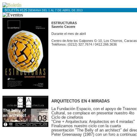
BOLETÍN #125 |
SEMANA DEL 1 AL 7 DE ABRIL DE 2013
ESTRUCTURAS
Saverio Cecere
Durante el mes de abril
Centro de Arte los Galpones G-10, Los Chorros, Caracas
Teléfonos: (0212) 327.7674 / 0412.266.3636
ARQUITECTOS EN 4 MIRADAS
La Fundación Espacio, con el apoyo de Trasno
Cultural, se complace en presentar nuestro 4to
Ciclo de cineforos
"Cine + Arquitectura: Arquitectos en 4 miradas"
Finalizamos nuestro ciclo con la cuarta
presentación "The Belly of an architect" del dire
Peter Greenaway (1987) con un foro a continuac