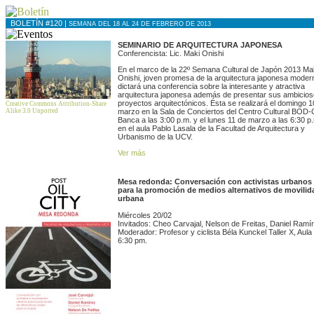
BOLETÍN #120 |
SEMANA DEL 18 AL 24 DE FEBRERO DE 2013
SEMINARIO DE ARQUITECTURA JAPONESA
Conferencista: Lic. Maki Onishi
En el marco de la 22º Semana Cultural de Japón 2013 Ma
Onishi, joven promesa de la arquitectura japonesa moder
dictará una conferencia sobre la interesante y atractiva
arquitectura japonesa además de presentar sus ambicio
proyectos arquitectónicos. Ésta se realizará el domingo 1
Creative Commons Attribution-Share
Alike 3.0 Unported
marzo en la Sala de Conciertos del Centro Cultural BOD-
Banca a las 3:00 p.m. y el lunes 11 de marzo a las 6:30 p
en el aula Pablo Lasala de la Facultad de Arquitectura y
Urbanismo de la UCV.
Ver más
Mesa redonda: Conversación con activistas urbanos
para la promoción de medios alternativos de movilid
urbana
Miércoles 20/02
Invitados: Cheo Carvajal, Nelson de Freitas, Daniel Ramí
Moderador: Profesor y ciclista Béla Kunckel Taller X, Aula
6:30 pm.