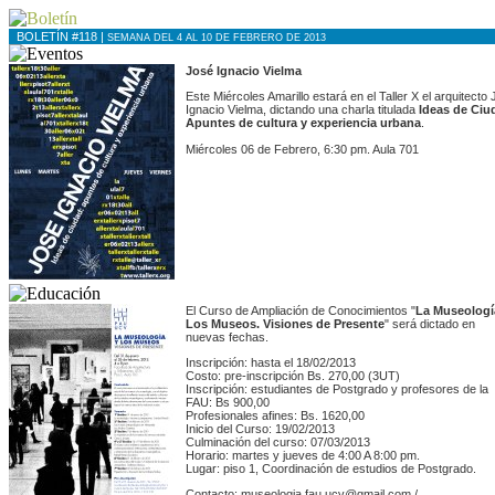
BOLETÍN #118 |
SEMANA DEL 4 AL 10 DE FEBRERO DE 2013
José Ignacio Vielma
Este Miércoles Amarillo estará en el Taller X el arquitecto
Ignacio Vielma, dictando una charla titulada
Ideas de Ciu
Apuntes de cultura y experiencia urbana
.
Miércoles 06 de Febrero, 6:30 pm. Aula 701
El Curso de Ampliación de Conocimientos "
La Museologí
Los Museos. Visiones de Presente
" será dictado en
nuevas fechas.
Inscripción: hasta el 18/02/2013
Costo: pre-inscripción Bs. 270,00 (3UT)
Inscripción: estudiantes de Postgrado y profesores de la
FAU: Bs 900,00
Profesionales afines: Bs. 1620,00
Inicio del Curso: 19/02/2013
Culminación del curso: 07/03/2013
Horario: martes y jueves de 4:00 A 8:00 pm.
Lugar: piso 1, Coordinación de estudios de Postgrado.
Contacto: museologia.fau.ucv@gmail.com /