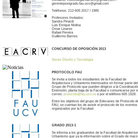
gerentepostgrado.fau.ucv@gmail.com
Teléfonos: 212-605 2017 / 1985
Profesores Invitados:
Sandra Pinardi
Luis Enrique Molina
Omar Linares
Rafael Pereira
Guillermo Barrios
CONCURSO DE OPOSICIÓN 2013
Sector Diseño y Tecnología
PROTOCOLO FAU
Se invita a todos los estudiantes de la Facultad de
Arquitectura y Urbanismo interesados en formar parte del
Grupo de Protocolo que pueden dirigirse a la Coordinació
Extensión, planta baja de la Facultad o comunicarse por e
correo:
protocolo@fau.ucv.ve
o por el teléfono 605 1928.
Entre los objetivos del grupo de Edecanes de Protocolo de
FAU, se cuentan los de asistir el protocolo de los eventos
organizados por la Facultad.
GRADO 2013-1
Se informa a los graduandos de la Facultad de Arquitectu
Urbanismo que ya la información sobre el Grado de marz