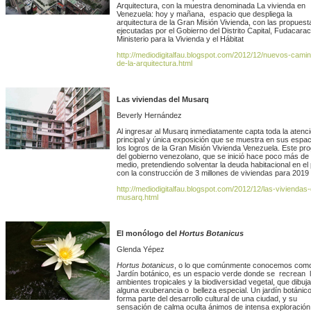
Arquitectura, con la muestra denominada La vivienda en
Venezuela: hoy y mañana, espacio que despliega la
arquitectura de la Gran Misión Vivienda, con las propuest
ejecutadas por el Gobierno del Distrito Capital, Fudacarac
Ministerio para la Vivienda y el Hábitat
http://mediodigitalfau.blogspot.com/2012/12/nuevos-cami
de-la-arquitectura.html
Las viviendas del Musarq
Beverly Hernández
Al ingresar al Musarq inmediatamente capta toda la atenci
principal y única exposición que se muestra en sus espac
los logros de la Gran Misión Vivienda Venezuela. Este pr
del gobierno venezolano, que se inició hace poco más de
medio, pretendiendo solventar la deuda habitacional en el 
con la construcción de 3 millones de viviendas para 2019
http://mediodigitalfau.blogspot.com/2012/12/las-viviendas-
musarq.html
El monólogo del
Hortus Botanicus
Glenda Yépez
Hortus botanicus
, o lo que comúnmente conocemos com
Jardín botánico, es un espacio verde donde se recrean 
ambientes tropicales y la biodiversidad vegetal, que dibuja
alguna exuberancia o belleza especial. Un jardín botánic
forma parte del desarrollo cultural de una ciudad, y su
sensación de calma oculta ánimos de intensa exploración