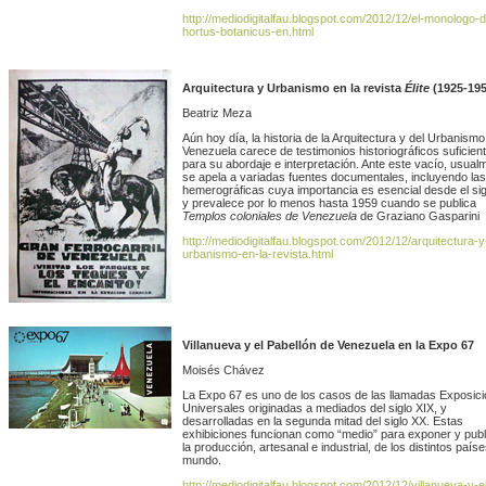
http://mediodigitalfau.blogspot.com/2012/12/el-monologo-d
hortus-botanicus-en.html
Arquitectura y Urbanismo en la revista
Élite
(1925-195
Beatriz Meza
Aún hoy día, la historia de la Arquitectura y del Urbanismo
Venezuela carece de testimonios historiográficos suficien
para su abordaje e interpretación. Ante este vacío, usual
se apela a variadas fuentes documentales, incluyendo las
hemerográficas cuya importancia es esencial desde el sig
y prevalece por lo menos hasta 1959 cuando se publica
Templos coloniales de Venezuela
de Graziano Gasparini
http://mediodigitalfau.blogspot.com/2012/12/arquitectura-y
urbanismo-en-la-revista.html
Villanueva y el Pabellón de Venezuela en la Expo 67
Moisés Chávez
La Expo 67 es uno de los casos de las llamadas Exposic
Universales originadas a mediados del siglo XIX, y
desarrolladas en la segunda mitad del siglo XX. Estas
exhibiciones funcionan como “medio” para exponer y publi
la producción, artesanal e industrial, de los distintos paíse
mundo.
http://mediodigitalfau.blogspot.com/2012/12/villanueva-y-e