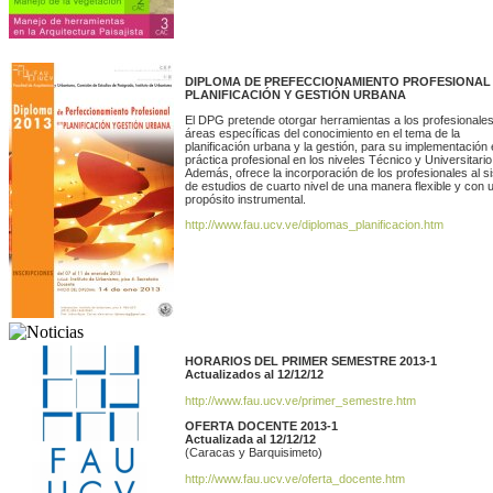
DIPLOMA DE PREFECCIONAMIENTO PROFESIONAL
PLANIFICACIÓN Y GESTIÓN URBANA
El DPG pretende otorgar herramientas a los profesionale
áreas específicas del conocimiento en el tema de la
planificación urbana y la gestión, para su implementación 
práctica profesional en los niveles Técnico y Universitario
Además, ofrece la incorporación de los profesionales al s
de estudios de cuarto nivel de una manera flexible y con 
propósito instrumental.
http://www.fau.ucv.ve/diplomas_planificacion.htm
HORARIOS DEL PRIMER SEMESTRE 2013-1
Actualizados al 12/12/12
http://www.fau.ucv.ve/primer_semestre.htm
OFERTA DOCENTE 2013-1
Actualizada al 12/12/12
(Caracas y Barquisimeto)
http://www.fau.ucv.ve/oferta_docente.htm