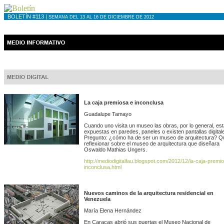
BOLETÍN #113 |
SEMANA DEL 13 AL 16 DE DICIEMBRE DE 201
2
La caja premiosa e inconclusa
Guadalupe Tamayo
Cuando uno visita un museo las obras, por lo general, es
expuestas en paredes, paneles o existen pantallas digital
Pregunto: ¿cómo ha de ser un museo de arquitectura? Qu
reflexionar sobre el museo de arquitectura que diseñara
Oswaldo Mathias Ungers.
http://mediodigitalfau.blogspot.com/2012/12/la-caja-premi
inconclusa.html
Nuevos caminos de la arquitectura residencial en
Venezuela
María Elena Hernández
En Caracas abrió sus puertas el Museo Nacional de