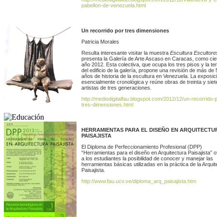
pabellon-de-venezuela.html
Un recorrido por tres dimensiones
Patricia Morales
Resulta interesante visitar la muestra
Escultura Escultore
presenta la Galería de Arte Ascaso en Caracas, como cier
año 2012. Esta colectiva, que ocupa los tres pisos y la te
del edificio de la galería, propone una revisión de más de 
años de historia de la escultura en Venezuela. La exposic
esencialmente cronológica y reúne obras de treinta y siet
artistas de tres generaciones.
http://mediodigitalfau.blogspot.com/2012/12/un-recorrido-
tres-dimensiones.html
HERRAMIENTAS PARA EL DISEÑO EN ARQUITECTU
PAISAJISTA
El Diploma de Perfeccionamiento Profesional (DPP)
“Herramientas para el diseño en Arquitectura Paisajista” o
a los estudiantes la posibilidad de conocer y manejar las
herramientas básicas utilizadas en la práctica de la Arquit
Paisajista.
http://www.fau.ucv.ve/diploma_arq_paisajista.htm