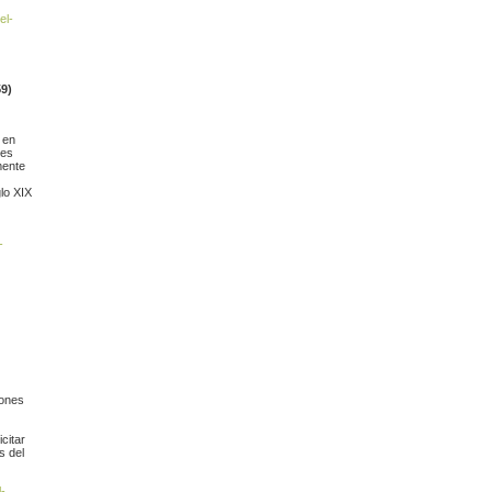
el-
9)
 en
tes
mente
lo XIX
-
iones
citar
s del
l-