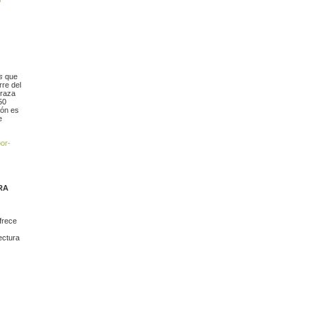
s
que
re del
rraza
50
ión es
e
por-
RA
frece
ectura