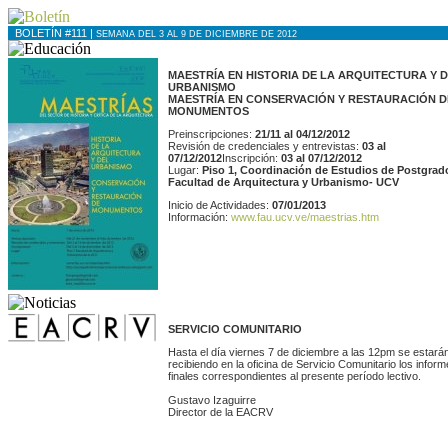
BOLETÍN #111 |
SEMANA DEL 3 AL 9 DE DICIEMBRE DE 2012
MAESTRÍA EN HISTORIA DE LA ARQUITECTURA Y 
URBANISMO
MAESTRÍA EN CONSERVACIÓN Y RESTAURACIÓN D
MONUMENTOS
Preinscripciones:
21/11 al 04/12/2012
Revisión de credenciales y entrevistas:
03 al
07/12/2012
Inscripción:
03 al 07/12/2012
Lugar:
Piso 1, Coordinación de Estudios de Postgrad
Facultad de Arquitectura y Urbanismo- UCV
Inicio de Actividades:
07/01/2013
Información:
www.fau.ucv.ve/maestrias.htm
SERVICIO COMUNITARIO
Hasta el día viernes 7 de diciembre a las 12pm se estará
recibiendo en la oficina de Servicio Comunitario los infor
finales correspondientes al presente período lectivo.
Gustavo Izaguirre
Director de la EACRV