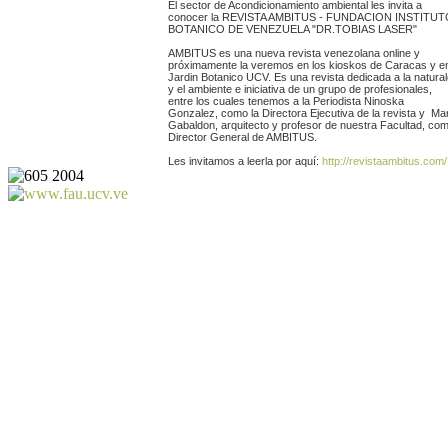
El sector de Acondicionamiento ambiental les invita a
conocer la REVISTA AMBITUS - FUNDACION INSTITU
BOTANICO DE VENEZUELA "DR.TOBIAS LASER"
AMBITUS es una nueva revista venezolana online y
próximamente la veremos en los kioskos de Caracas y en
Jardin Botanico UCV. Es una revista dedicada a la natura
y el ambiente e iniciativa de un grupo de profesionales,
entre los cuales tenemos a la Periodista Ninoska
Gonzalez, como la Directora Ejecutiva de la revista y Ma
Gabaldon, arquitecto y profesor de nuestra Facultad, com
Director General de AMBITUS.
Les invitamos a leerla por aquí:
http://revistaambitus.com/