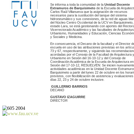
Se informa a toda la comunidad de la
Unidad Docente
Extramuros de Barquisimeto
de la Escuela de Arquitec
Carlos Raúl Villanueva que la asignación de recursos
necesarios para la sustitución del tanque del sistema
hidroneumático y sus conexiones, de la red de aguas bla
del Núcleo Centro Occidental de la UCV en Barquisimeto,
estado Lara, se está gestionando con aportes del Rector
Vicerrectorado Académico y las facultades de Arquitectur
Urbanismo, Humanidades y Educación, Ciencias Económ
y Sociales y Medicina.
En consecuencia, el Decano de la facultad y el Director de
escuela en uso de las atribuciones previstas en los artícu
73 y 67, respectivamente, y siguiendo las recomendacio
acordadas por el Consejo de la Facultad de Arquitectura 
Urbanismo en Sesión del 16-10-12 y del Consejo de
Coordinación Académica de la Escuela de Arquitectura en
Sesión del 17-10-12, RESUELVEN: Se inicien nuevamente
actividades académicas en la Unidad Docente Extramuro
Barquisimeto a partir del lunes 22 de octubre en los horar
previstos, con flexibilización de asistencia y evaluaciones
días 22, 23 y 24 de octubre inclusive.
GUILLERMO BARRIOS
DECANO
GUSTAVO IZAGUIRRE
DIRECTOR