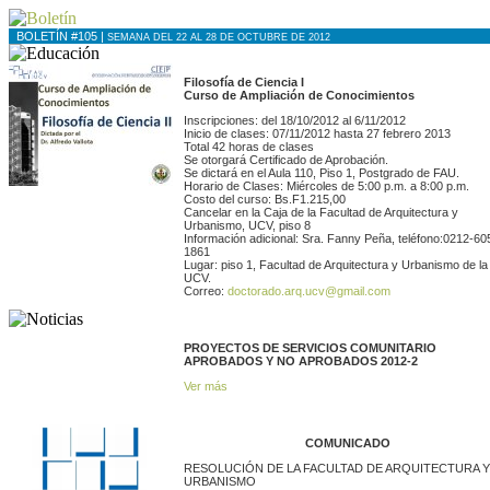
BOLETÍN #105 |
SEMANA DEL 22 AL 28 DE OCTUBRE DE 2012
Filosofía de Ciencia I
Curso de Ampliación de Conocimientos
Inscripciones: del 18/10/2012 al 6/11/2012
Inicio de clases: 07/11/2012 hasta 27 febrero 2013
Total 42 horas de clases
Se otorgará Certificado de Aprobación.
Se dictará en el Aula 110, Piso 1, Postgrado de FAU.
Horario de Clases: Miércoles de 5:00 p.m. a 8:00 p.m.
Costo del curso: Bs.F1.215,00
Cancelar en la Caja de la Facultad de Arquitectura y
Urbanismo, UCV, piso 8
Información adicional: Sra. Fanny Peña, teléfono:0212-60
1861
Lugar: piso 1, Facultad de Arquitectura y Urbanismo de la
UCV.
Correo:
doctorado.arq.ucv@gmail.com
PROYECTOS DE SERVICIOS COMUNITARIO
APROBADOS Y NO APROBADOS 2012-2
Ver más
COMUNICADO
RESOLUCIÓN DE LA FACULTAD DE ARQUITECTURA Y
URBANISMO