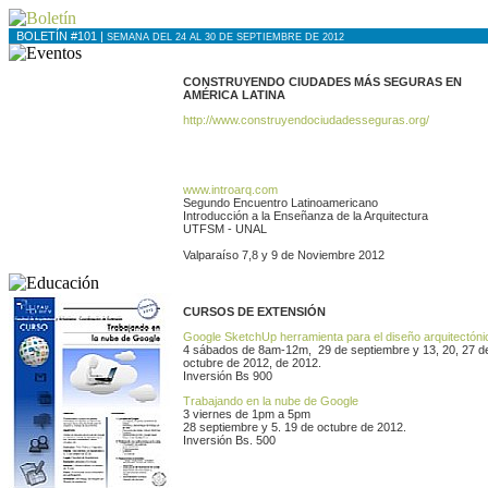
BOLETÍN #101 |
SEMANA DEL 24 AL 30 DE SEPTIEMBRE DE 2012
CONSTRUYENDO CIUDADES MÁS SEGURAS EN
AMÉRICA LATINA
http://www.construyendociudadesseguras.org/
www.introarq.com
Segundo Encuentro Latinoamericano
Introducción a la Enseñanza de la Arquitectura
UTFSM - UNAL
Valparaíso 7,8 y 9 de Noviembre 2012
CURSOS DE EXTENSIÓN
Google SketchUp herramienta para el diseño arquitectóni
4 sábados de 8am-12m, 29 de septiembre y 13, 20, 27 d
octubre de 2012, de 2012.
Inversión Bs 900
Trabajando en la nube de Google
3 viernes de 1pm a 5pm
28 septiembre y 5. 19 de octubre de 2012.
Inversión Bs. 500