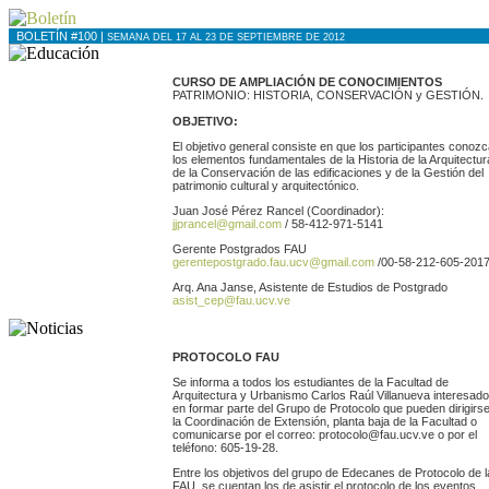
BOLETÍN #100 |
SEMANA DEL 17 AL 23 DE SEPTIEMBRE DE 2012
CURSO DE AMPLIACIÓN DE CONOCIMIENTOS
PATRIMONIO: HISTORIA, CONSERVACIÓN
y
GESTIÓN.
OBJETIVO:
El objetivo general consiste en que los participantes conoz
los elementos fundamentales de la Historia de la Arquitectur
de la Conservación de las edificaciones y de la Gestión del
patrimonio cultural y arquitectónico.
Juan José Pérez Rancel (Coordinador):
jjprancel@gmail.com
/ 58-412-971-5141
Gerente Postgrados FAU
gerentepostgrado.fau.ucv@gmail.com
/00-58-212-605-201
Arq. Ana Janse, Asistente de Estudios de Postgrado
asist_cep@fau.ucv.ve
PROTOCOLO FAU
Se informa a todos los estudiantes de la Facultad de
Arquitectura y Urbanismo Carlos Raúl Villanueva interesad
en formar parte del Grupo de Protocolo que pueden dirigirs
la Coordinación de Extensión, planta baja de la Facultad o
comunicarse por el correo: protocolo@fau.ucv.ve o por el
teléfono: 605-19-28.
Entre los objetivos del grupo de Edecanes de Protocolo de l
FAU, se cuentan los de asistir el protocolo de los eventos