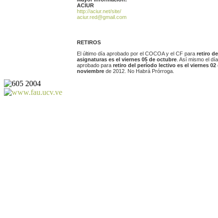
ACIUR
http://aciur.net/site/
aciur.red@gmail.com
RETIROS
El último día aprobado por el COCOA y el CF para
retiro de
asignaturas es el viernes 05 de octubre
. Así mismo el día
aprobado para
retiro del período lectivo es el viernes 02
noviembre
de 2012. No Habrá Prórroga.