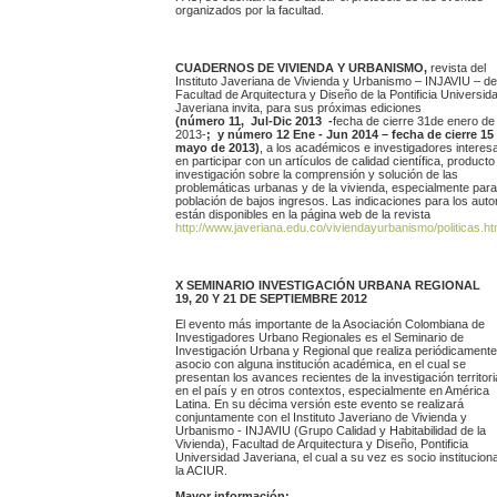
organizados por la facultad.
CUADERNOS DE VIVIENDA Y URBANISMO,
revista del
Instituto Javeriana de Vivienda y Urbanismo ­– INJAVIU – de
Facultad de Arquitectura y Diseño de la Pontificia Universid
Javeriana invita, para sus próximas ediciones
(número 11, Jul-Dic 2013 -
fecha de cierre 31de enero de
2013-
; y número 12 Ene - Jun 2014 – fecha de cierre 15
mayo de 2013)
, a los académicos e investigadores intere
en participar con un artículos de calidad científica, producto
investigación sobre la comprensión y solución de las
problemáticas urbanas y de la vivienda, especialmente para
población de bajos ingresos. Las indicaciones para los auto
están disponibles en la página web de la revista
http://www.javeriana.edu.co/viviendayurbanismo/politicas.h
X SEMINARIO INVESTIGACIÓN URBANA REGIONAL
19, 20 Y 21 DE SEPTIEMBRE 2012
El evento más importante de la Asociación Colombiana de
Investigadores Urbano Regionales es el Seminario de
Investigación Urbana y Regional que realiza periódicamente
asocio con alguna institución académica, en el cual se
presentan los avances recientes de la investigación territori
en el país y en otros contextos, especialmente en América
Latina. En su décima versión este evento se realizará
conjuntamente con el Instituto Javeriano de Vivienda y
Urbanismo - INJAVIU (Grupo Calidad y Habitabilidad de la
Vivienda), Facultad de Arquitectura y Diseño, Pontificia
Universidad Javeriana, el cual a su vez es socio instituciona
la ACIUR.
Mayor información: