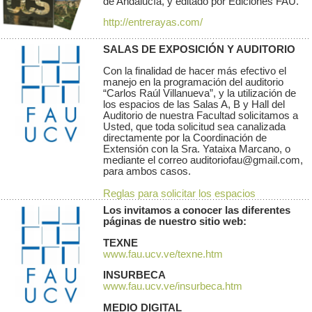
de Andalucía, y editado por Ediciones FAU.
http://entrerayas.com/
SALAS DE EXPOSICIÓN Y AUDITORIO
Con la finalidad de hacer más efectivo el
manejo en la programación del auditorio
“Carlos Raúl Villanueva”, y la utilización de
los espacios de las Salas A, B y Hall del
Auditorio de nuestra Facultad solicitamos a
Usted, que toda solicitud sea canalizada
directamente por la Coordinación de
Extensión con la Sra. Yataixa Marcano, o
mediante el correo auditoriofau@gmail.com,
para ambos casos.
Reglas para solicitar los espacios
Los invitamos a conocer las diferentes
páginas de nuestro sitio web:
TEXNE
www.fau.ucv.ve/texne.htm
INSURBECA
www.fau.ucv.ve/insurbeca.htm
MEDIO DIGITAL